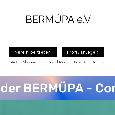
BERMÜPA e.V.
Verein beitreten
Profil anlegen
Start
Alumniverein
Social Media
Projekte
Termine
l der BERMÜPA - C