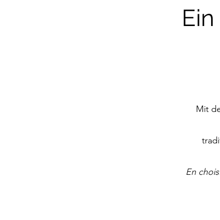
Ein
Mit d
trad
En chois