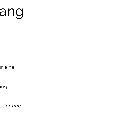
gang
r eine
gang!
pour une