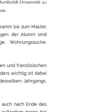
umboldt-Universität zu
sas.
gramm bis zum Master.
ungen der Alumni sind
ge, Wohnungssuche,
en und französischen
ers wichtig ist dabei
desselben Jahrgangs,
en auch nach Ende des
nd außerdem gerne bei