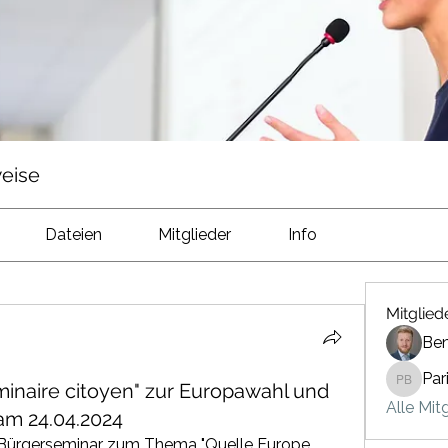
eise
Dateien
Mitglieder
Info
Mitglied
Ben
Par
inaire citoyen" zur Europawahl und
Paris Bü
Alle Mit
am 24.04.2024
 Bürgerseminar zum Thema "Quelle Europe 