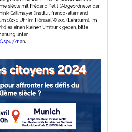
ème siècle mit Frédéric Petit (Abgeordneter der 
ik Grillmayer (Institut franco-allemand 
m 18:30 Uhr im Hörsaal W201 (Lehrturm). Im 
d es einen kleinen Umtrunk geben, bitte 
melden Sie sich zur besseren Planung unter 
trQspu7Yr
 an.