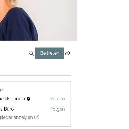
Beitreten
er
edikt Linder
Folgen
is Büro
Folgen
ro
glieder anzeigen (2)