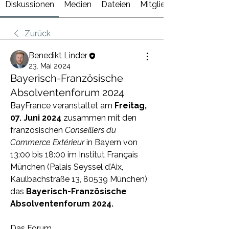
Diskussionen
Medien
Dateien
Mitglieder
Zurück
Benedikt Linder
23. Mai 2024
Bayerisch-Französische
Absolventenforum 2024
BayFrance veranstaltet am 
Freitag, 
07. Juni 2024
 zusammen mit den 
französischen 
Conseillers du 
Commerce Extérieur
 in Bayern von 
13:00 bis 18:00 im Institut Français 
München (Palais Seyssel d’Aix, 
Kaulbachstraße 13, 80539 München) 
das 
Bayerisch-Französische 
Absolventenforum 2024. 
Das Forum…