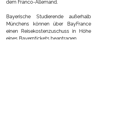
dem Franco-Allemand.
Bayerische Studierende außerhalb 
Münchens können über BayFrance 
einen Reisekostenzuschuss in Höhe 
eines Bayerntickets beantragen.
Teilnahmebedingungen und 
Anmeldung: 
hier
1
1
0
14
Write a comment...
Info
Stellen- und Praktikumsangebote
sowie -gesuche / Offres et d
...
Weiterlesen