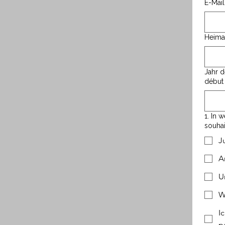
E-Mai
Heimat
Jahr 
début
1. In 
souhai
J
A
U
W
I
p