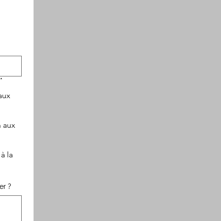
*
aux
n aux
à la
er ?