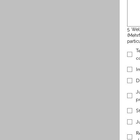
5. Wel
(Mehrf
partic
T
c
I
D
J
p
S
J
R