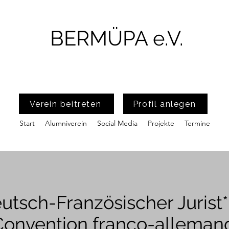
BERMÜPA e.V.
Verein beitreten
Profil anlegen
Start
Alumniverein
Social Media
Projekte
Termine
tsch-Französischer Jurist
onvention franco-allemand