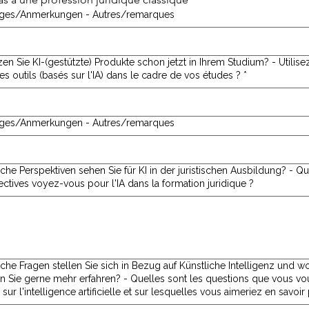
iges/Anmerkungen - Autres/remarques
zen Sie KI-(gestützte) Produkte schon jetzt in Ihrem Studium? - Utilis
es outils (basés sur l'IA) dans le cadre de vos études ?
*
iges/Anmerkungen - Autres/remarques
he Perspektiven sehen Sie für KI in der juristischen Ausbildung? - Quelles
ctives voyez-vous pour l'IA dans la formation juridique ?
che Fragen stellen Sie sich in Bezug auf Künstliche Intelligenz und w
 Sie gerne mehr erfahren? - Quelles sont les questions que vous vo
sur l'intelligence artificielle et sur lesquelles vous aimeriez en savoir