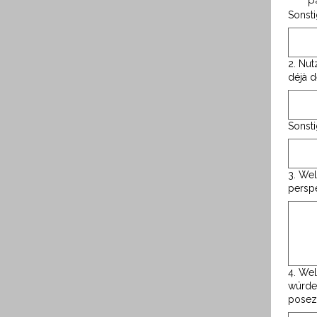
Sonst
2. Nut
déjà d
Sonst
3. Welc
perspe
4. Wel
würden
posez 