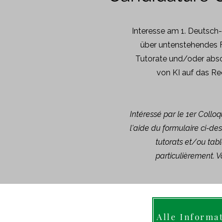
Interesse am 1. Deutsch
über untenstehendes F
Tutorate und/oder absc
von KI auf das Re
Intéressé par le 1er Collo
l'aide du formulaire ci-de
tutorats et/ou table
particulièrement.
Alle Informa