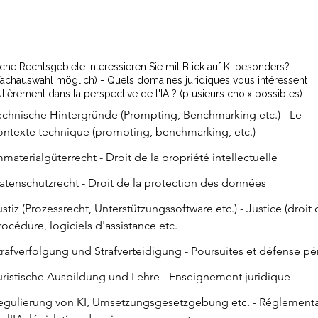
che Rechtsgebiete interessieren Sie mit Blick auf KI besonders?
achauswahl möglich) - Quels domaines juridiques vous intéressent
ulièrement dans la perspective de l'IA ? (plusieurs choix possibles)
echnische Hintergründe (Prompting, Benchmarking etc.) - Le
ontexte technique (prompting, benchmarking, etc.)
mmaterialgüterrecht - Droit de la propriété intellectuelle
atenschutzrecht - Droit de la protection des données
ustiz (Prozessrecht, Unterstützungssoftware etc.) - Justice (droit 
rocédure, logiciels d'assistance etc.
trafverfolgung und Strafverteidigung - Poursuites et défense pé
uristische Ausbildung und Lehre - Enseignement juridique
egulierung von KI, Umsetzungsgesetzgebung etc. - Réglement