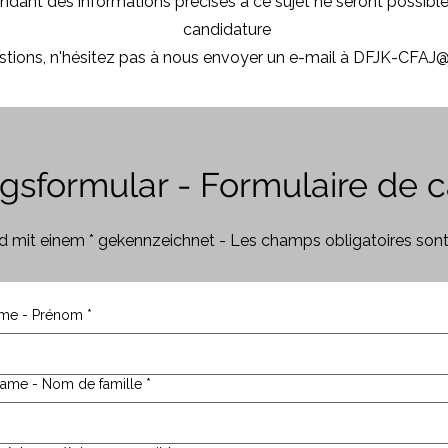
dant des informations précises à ce sujet ne seront possibles
candidature
stions, n'hésitez pas à nous envoyer un e-mail à
DFJK-CFAJ@j
sformular - Formulaire de c
ind mit einem * gekennzeichnet - Les champs obligatoires son
me - Prénom
*
ame - Nom de famille
*