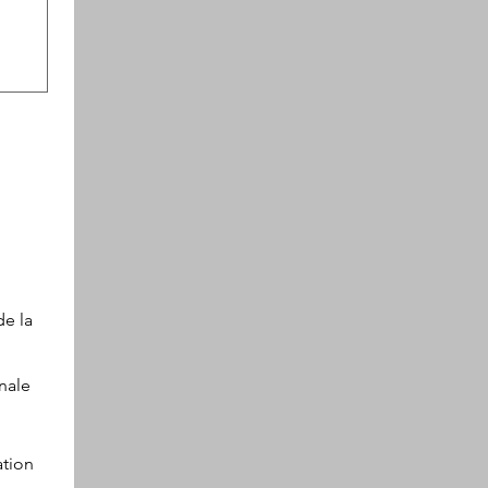
de la
nale
ation