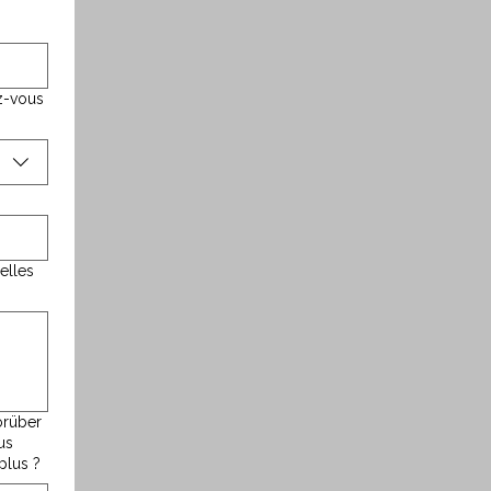
ez-vous
orüber
us
 plus ?