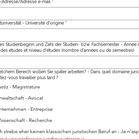
l-Adresse/Adresse e-mail
*
universität - Université d'origine
*
des Studienbeginn und Zahl der Studien- bzw. Fachsemester - Année 
 des études et niveau d'études (nombre d'années ou de semestres)
welchem Bereich wollen Sie später arbeiten? - Dans quel domaine juri
tez-vous travailler plus tard ?
ustiz - Magistrature
nwaltschaft - Avocat
nternehmen - Entreprise
issenschaft - Recherche
ch strebe eher keinen klassischen juristischen Beruf an - Je n'asp
as à une profession juridique classique