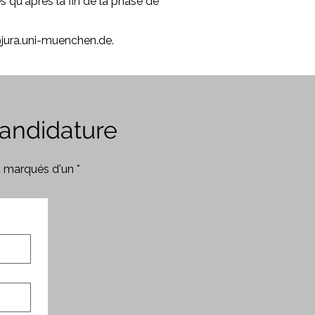
 qu'après la fin de la phase de
ura.uni-muenchen.de
.
andidature
t marqués d'un *