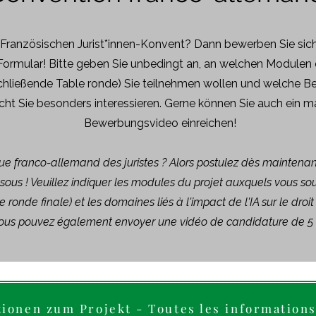
-Französischen Jurist*innen-Konvent? Dann bewerben Sie sich
ormular! Bitte geben Sie unbedingt an, an welchen Modulen 
hließende Table ronde) Sie teilnehmen wollen und welche B
cht Sie besonders interessieren. Gerne können Sie auch ein 
Bewerbungsvideo einreichen!
que franco-allemand des juristes ? Alors postulez dès maintenan
ssous ! Veuillez indiquer les modules du projet auxquels vous sou
 ronde finale) et les domaines liés à l'impact de l'IA sur le droit
 Vous pouvez également envoyer une vidéo de candidature de 
tionen zum Projekt - Toutes les informations