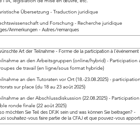
e l'IA, législation de mise en œuvre, etc.
uristische Übersetzung - Traduction juridique
echtswissenschaft und Forschung - Recherche juridique
iges/Anmerkungen - Autres/remarques
ünschte Art der Teilnahme - Forme de la participation à l'événement
eilnahme an den Arbeitsgruppen (online/hybrid) - Participation 
roupes de travail (en ligne/sous format hybride)
eilnahme an den Tutoraten vor Ort (18.-23.08.2025) - participatio
utorats sur place (du 18 au 23 août 2025)
eilnahme an der Abschlussdiskussion (22.08.2025) - Participation 
able ronde finale (22 août 2025)
so möchten Sie Teil des DFJK sein und was können Sie beitragen? -
oi souhaitez-vous faire partie de la CFAJ et que pouvez-vous apport