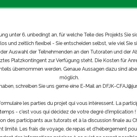
ung unter 6. unbedingt an, für welche Teile des Projekts Sie si
os und zeitlich flexibel - Sie entscheiden selbst, wie viel Sie
ei der Auswahl der Teilnehmenden an den Tutoraten und der 
enztes Platzkontingent zur Verfügung steht. Die Kosten für An
enteils übernommen werden. Genaue Aussagen dazu sind abe
möglich.
 haben, schreiben Sie uns gerne eine E-Mail an
DFJK-CFAJ@jur
ormulaire les parties du projet qui vous intéressent. La partic
e temps - c'est vous qui décidez de votre degré d'implication
ion des participants aux tutorats et à la discussion finale au
 limité. Les frais de voyage, de repas et d'hébergement pou