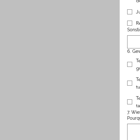
d
J
R
Sonst
6. Gew
T
g
T
t
T
t
7. Wie
Pourqu